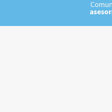
Comuní
asesor