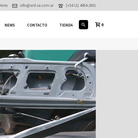
Aires
info@ard-sa.com.ar
(+54 11) 4454-2601
0
NEWS
CONTACTO
TIENDA