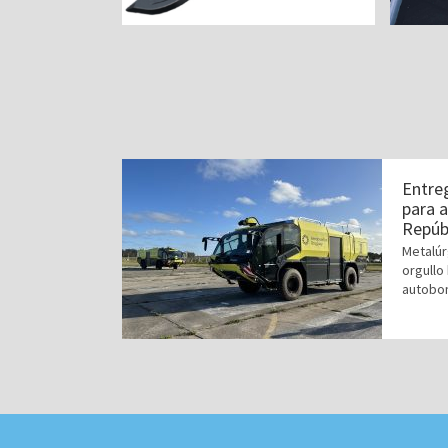
Entre
para 
Repúbl
Metalúr
orgullo
autobom