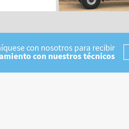
quese con nosotros para recibir
amiento con nuestros técnicos