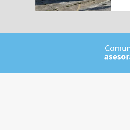
Comuní
asesor