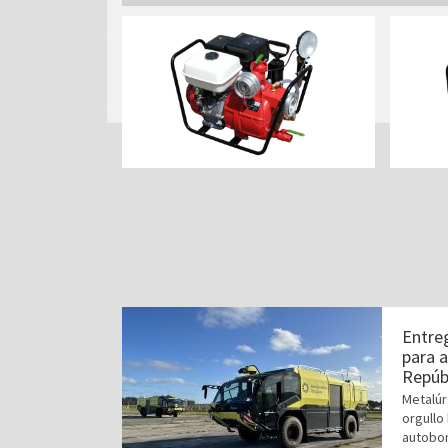
Entre
para 
Repúbl
Metalúr
orgullo
autobom