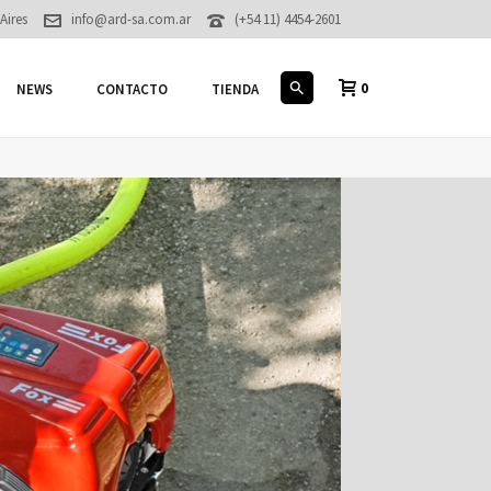
Aires
info@ard-sa.com.ar
(+54 11) 4454-2601
0
NEWS
CONTACTO
TIENDA