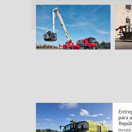
Entre
para 
Repúbl
Metalúr