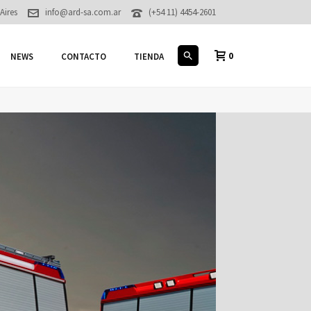
Aires
info@ard-sa.com.ar
(+54 11) 4454-2601
0
NEWS
CONTACTO
TIENDA