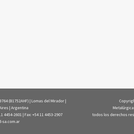
764 (B1752AHF) | Lomas del Mirador |
Copyrig
ires | Argentina
Metalúrgica
 11 4454-2601 | Fax: +54 11 4453-2907
todos los derechos re
d-sa.com.ar