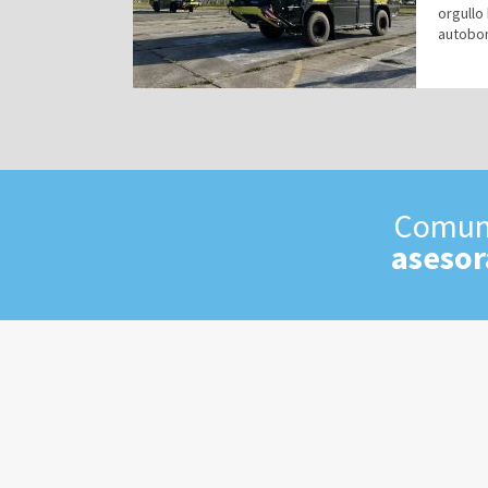
orgullo
autobom
Comuní
asesor